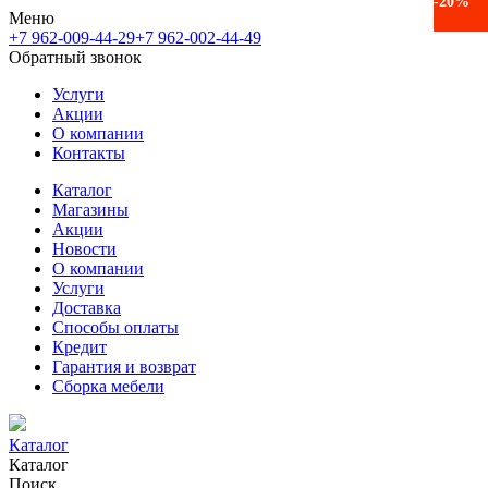
-48%
-36%
-44%
-45%
-41%
-25%
-21%
-15%
-28%
-36%
-14%
-26%
-17%
-16%
-20%
Меню
+7 962-009-44-29
+7 962-002-44-49
Обратный звонок
Услуги
Акции
О компании
Контакты
Каталог
Магазины
Акции
Новости
О компании
Услуги
Доставка
Способы оплаты
Кредит
Гарантия и возврат
Сборка мебели
Каталог
Каталог
Поиск