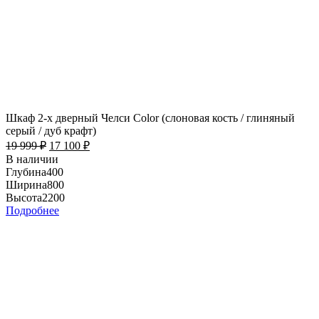
Шкаф 2-х дверный Челси Color (слоновая кость / глиняный
серый / дуб крафт)
19 999
₽
17 100
₽
В наличии
Глубина
400
Ширина
800
Высота
2200
Подробнее