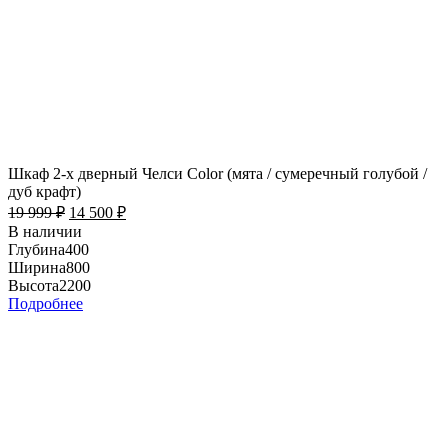
Шкаф 2-х дверный Челси Color (мята / сумеречный голубой /
дуб крафт)
19 999
₽
14 500
₽
В наличии
Глубина
400
Ширина
800
Высота
2200
Подробнее