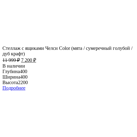
Стеллаж с ящиками Челси Color (мята / сумеречный голубой /
дуб крафт)
11 999
₽
7 200
₽
В наличии
Глубина
400
Ширина
400
Высота
2200
Подробнее