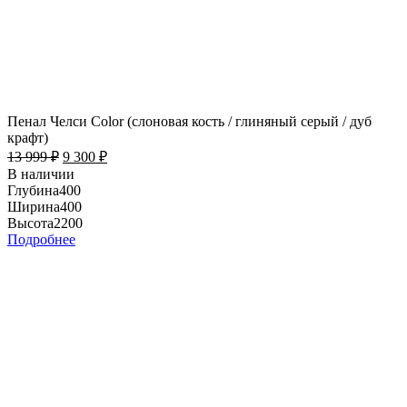
Пенал Челси Color (слоновая кость / глиняный серый / дуб
крафт)
13 999
₽
9 300
₽
В наличии
Глубина
400
Ширина
400
Высота
2200
Подробнее