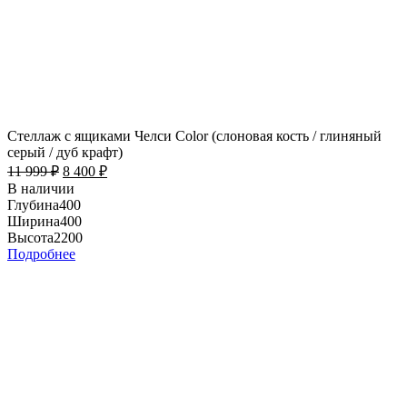
Стеллаж с ящиками Челси Color (слоновая кость / глиняный
серый / дуб крафт)
11 999
₽
8 400
₽
В наличии
Глубина
400
Ширина
400
Высота
2200
Подробнее