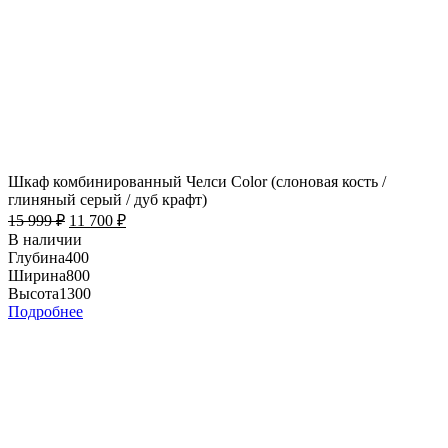
Шкаф комбинированный Челси Color (слоновая кость /
глиняный серый / дуб крафт)
15 999
₽
11 700
₽
В наличии
Глубина
400
Ширина
800
Высота
1300
Подробнее