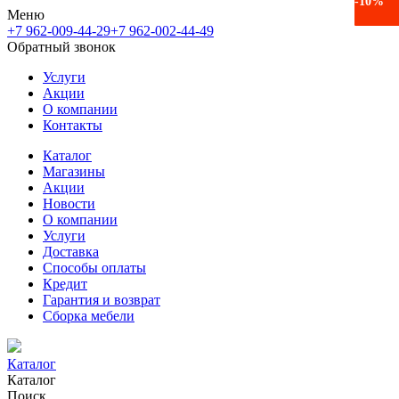
-27%
-27%
-14%
-40%
-30%
-32%
-34%
-10%
-11%
-10%
-13%
-10%
Меню
+7 962-009-44-29
+7 962-002-44-49
Обратный звонок
Услуги
Акции
О компании
Контакты
Каталог
Магазины
Акции
Новости
О компании
Услуги
Доставка
Способы оплаты
Кредит
Гарантия и возврат
Сборка мебели
Каталог
Каталог
Поиск