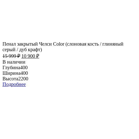
Пенал закрытый Челси Color (слоновая кость / глиняный
серый / дуб крафт)
15 999
₽
10 900
₽
В наличии
Глубина
400
Ширина
400
Высота
2200
Подробнее