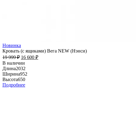
Новинка
Кровать (с ящиками) Вега NEW (Нэнси)
19 999
₽
16 600
₽
В наличии
Длина
2032
Ширина
952
Высота
650
Подробнее