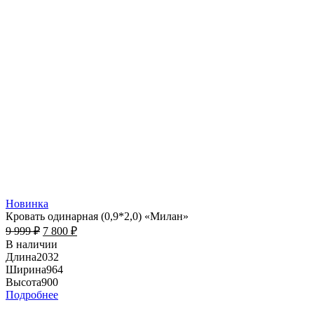
Новинка
Кровать одинарная (0,9*2,0) «Милан»
9 999
₽
7 800
₽
В наличии
Длина
2032
Ширина
964
Высота
900
Подробнее