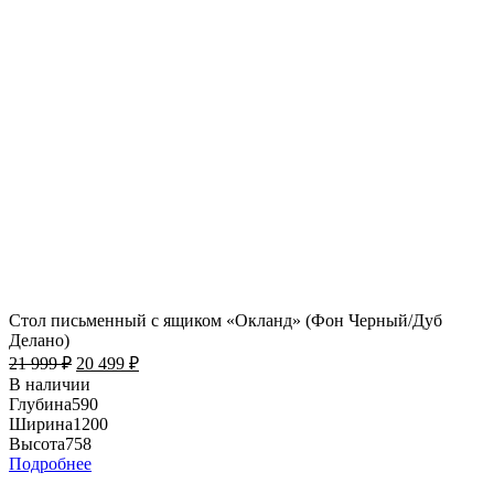
Стол письменный с ящиком «Окланд» (Фон Черный/Дуб
Делано)
21 999
₽
20 499
₽
В наличии
Глубина
590
Ширина
1200
Высота
758
Подробнее