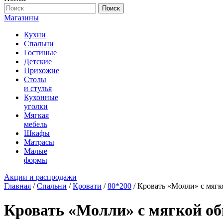
Поиск
Магазины
Кухни
Спальни
Гостиные
Детские
Прихожие
Столы
и стулья
Кухонные
уголки
Мягкая
мебель
Шкафы
Матрасы
Малые
формы
Акции и распродажи
Главная
/
Спальни
/
Кровати
/
80*200
/ Кровать «Молли» с мягко
Кровать «Молли» с мягкой оби