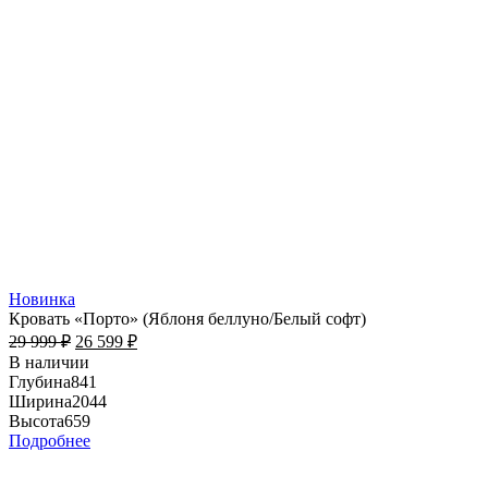
Новинка
Кровать «Порто» (Яблоня беллуно/Белый софт)
29 999
₽
26 599
₽
В наличии
Глубина
841
Ширина
2044
Высота
659
Подробнее