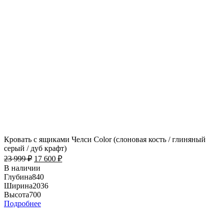
Кровать с ящиками Челси Color (слоновая кость / глиняный
серый / дуб крафт)
23 999
₽
17 600
₽
В наличии
Глубина
840
Ширина
2036
Высота
700
Подробнее