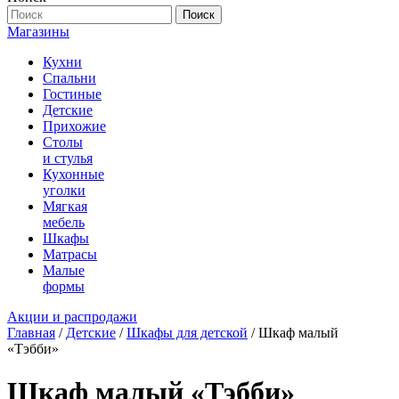
Поиск
Магазины
Кухни
Спальни
Гостиные
Детские
Прихожие
Столы
и стулья
Кухонные
уголки
Мягкая
мебель
Шкафы
Матрасы
Малые
формы
Акции и распродажи
Главная
/
Детские
/
Шкафы для детской
/ Шкаф малый
«Тэбби»
Шкаф малый «Тэбби»