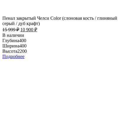
Пенал закрытый Челси Color (слоновая кость / глиняный
серый / дуб крафт)
15 999
₽
10 900
₽
В наличии
Глубина
400
Ширина
400
Высота
2200
Подробнее