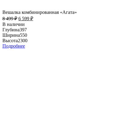
Вешалка комбинированная «Агата»
8 499
₽
6 599
₽
В наличии
Глубина
397
Ширина
550
Высота
2300
Подробнее