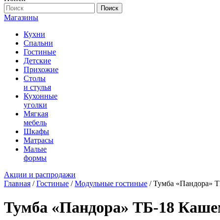
Поиск
Магазины
Кухни
Спальни
Гостиные
Детские
Прихожие
Столы
и стулья
Кухонные
уголки
Мягкая
мебель
Шкафы
Матрасы
Малые
формы
Акции и распродажи
Главная
/
Гостиные
/
Модульные гостиные
/ Тумба «Пандора» 
Тумба «Пандора» ТБ-18 Каш